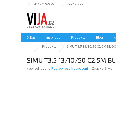
Přejít
+420 774 929 755
info@vija.cz
na
obsah
O Nás
Inspirace
Produkty
Blog
K
Domů
Produkty
SIMU T3.5 13/10/50 C2,5M BL O
SIMU T3.5 13/10/50 C2,5M B
Průměrné
Neohodnoceno
Podrobnosti hodnocení
Značka:
SIMU
hodnocení
produktu
je
0,0
z
5
hvězdiček.