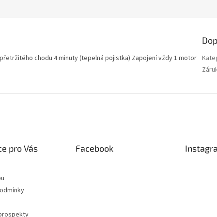
Dop
epřetržitého chodu 4 minuty (tepelná pojistka) Zapojení vždy 1 motor
Kate
Záru
e pro Vás
Facebook
Instagr
pu
podmínky
 prospekty