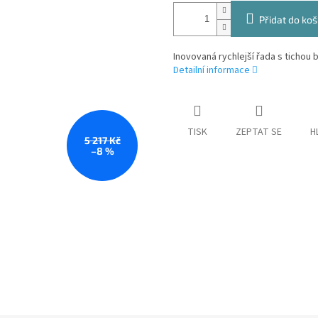
Přidat do koš
Inovovaná rychlejší řada s tichou 
Detailní informace
TISK
ZEPTAT SE
H
5 217 Kč
–8 %