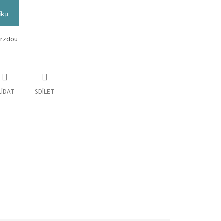
íku
brzdou
LÍDAT
SDÍLET