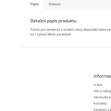
Popis
Diskuze
Detailní popis produktu
Pohon pro lamelové a textilní rolety Maximální doba n
na 1 spínač Nikdy paralelně!
Z
á
p
a
t
Informac
í
O Nás
Vše o náku
Obchodní 
Kontakty
Katalogy a