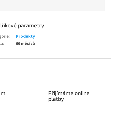
lňkové parametry
gorie
:
Produkty
ka
:
60 měsíců
am
Přijímáme online
platby