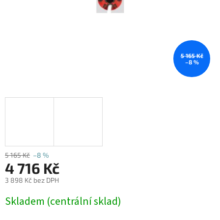
5 165 Kč
–8 %
5 165 Kč
–8 %
4 716 Kč
3 898 Kč bez DPH
Měrná
Skladem (centrální sklad)
cena: