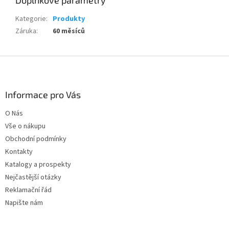
Doplňkové parametry
Kategorie
:
Produkty
Záruka
:
60 měsíců
Z
á
p
a
Informace pro Vás
t
O Nás
í
Vše o nákupu
Obchodní podmínky
Kontakty
Katalogy a prospekty
Nejčastější otázky
Reklamační řád
Napište nám