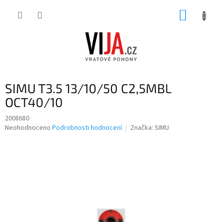
Přejít
NÁKUP
na
obsah
KOŠÍK
SIMU T3.5 13/10/50 C2,5MBL
OCT40/10
2008680
Průměrné
Neohodnoceno
Podrobnosti hodnocení
Značka:
SIMU
hodnocení
produktu
je
0,0
z
5
hvězdiček.