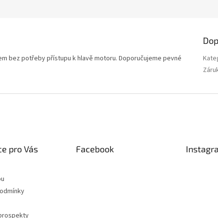
Dop
lačem bez potřeby přístupu k hlavě motoru. Doporučujeme pevné
Kate
Záru
e pro Vás
Facebook
Instagr
pu
podmínky
 prospekty