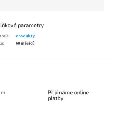
lňkové parametry
gorie
:
Produkty
ka
:
60 měsíců
am
Přijímáme online
platby