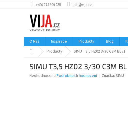
Přejít
+420 774 929 755
info@vija.cz
na
obsah
O Nás
Inspirace
Produkty
Blog
K
Domů
Produkty
SIMU T3,5 HZ02 3/30 C3M BL /1
SIMU T3,5 HZ02 3/30 C3M BL 
Průměrné
Neohodnoceno
Podrobnosti hodnocení
Značka:
SIMU
hodnocení
produktu
je
0,0
z
5
hvězdiček.