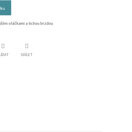
íku
jšími otáčkami a tichou brzdou
LÍDAT
SDÍLET