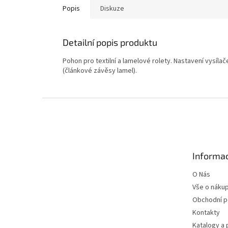
Popis
Diskuze
Detailní popis produktu
Pohon pro textilní a lamelové rolety. Nastavení vysí
(článkové závěsy lamel).
Z
á
p
a
t
Informac
í
O Nás
Vše o náku
Obchodní 
Kontakty
Katalogy a