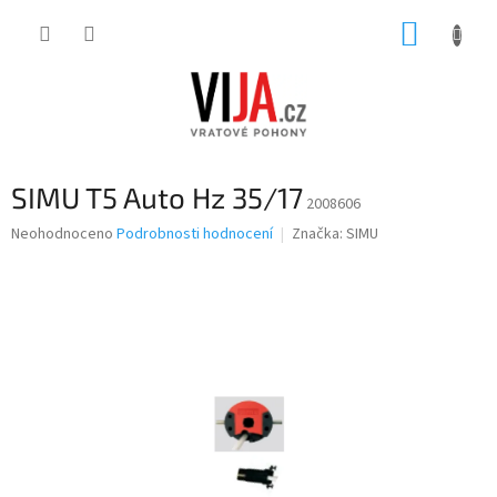
Přejít
NÁKUP
na
obsah
KOŠÍK
SIMU T5 Auto Hz 35/17
2008606
Průměrné
Neohodnoceno
Podrobnosti hodnocení
Značka:
SIMU
hodnocení
produktu
je
0,0
z
5
hvězdiček.