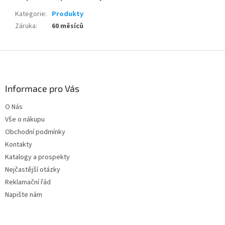
Kategorie
:
Produkty
Záruka
:
60 měsíců
Z
á
p
a
Informace pro Vás
t
O Nás
í
Vše o nákupu
Obchodní podmínky
Kontakty
Katalogy a prospekty
Nejčastější otázky
Reklamační řád
Napište nám