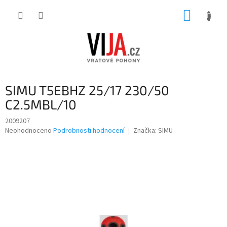
Přejít
NÁKUP
na
obsah
KOŠÍK
SIMU T5EBHZ 25/17 230/50
C2.5MBL/10
2009207
Průměrné
Neohodnoceno
Podrobnosti hodnocení
Značka:
SIMU
hodnocení
produktu
je
0,0
z
5
hvězdiček.