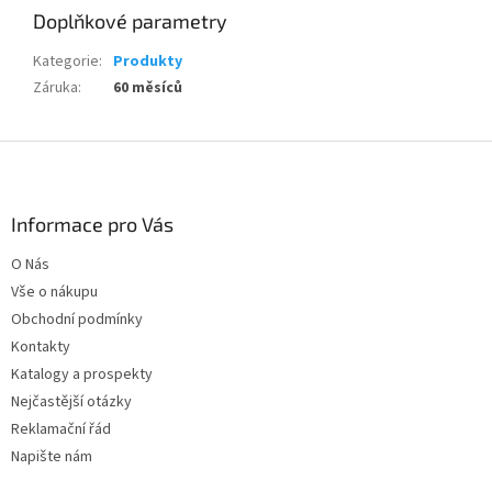
Doplňkové parametry
Kategorie
:
Produkty
Záruka
:
60 měsíců
Z
á
p
a
Informace pro Vás
t
O Nás
í
Vše o nákupu
Obchodní podmínky
Kontakty
Katalogy a prospekty
Nejčastější otázky
Reklamační řád
Napište nám