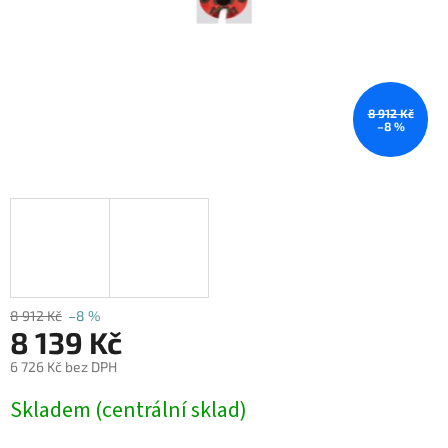
8 912 Kč
–8 %
8 912 Kč
–8 %
8 139 Kč
6 726 Kč bez DPH
Měrná
Skladem (centrální sklad)
cena: