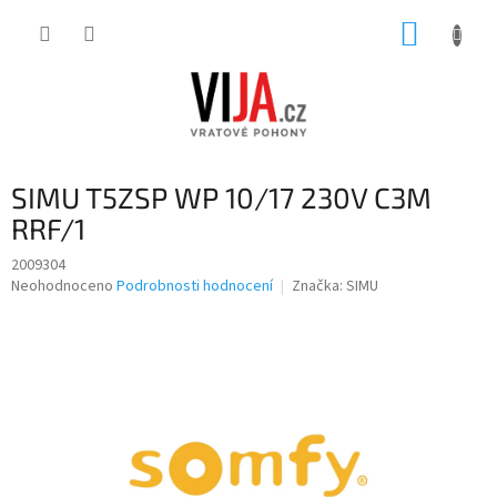
Přejít
NÁKUP
na
obsah
KOŠÍK
SIMU T5ZSP WP 10/17 230V C3M
RRF/1
2009304
Průměrné
Neohodnoceno
Podrobnosti hodnocení
Značka:
SIMU
hodnocení
produktu
je
0,0
z
5
hvězdiček.