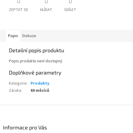
ZEPTAT SE
HLÍDAT
SDÍLET
Popis
Diskuze
Detailní popis produktu
Popis produktu není dostupný
Doplňkové parametry
Kategorie
:
Produkty
Záruka
:
60 měsíců
Z
á
p
a
Informace pro Vás