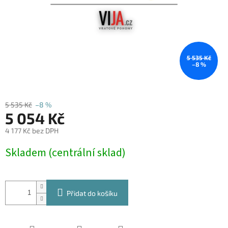
5 535 Kč
–8 %
5 535 Kč
–8 %
5 054 Kč
4 177 Kč bez DPH
Měrná
Skladem (centrální sklad)
cena:
Přidat do košíku