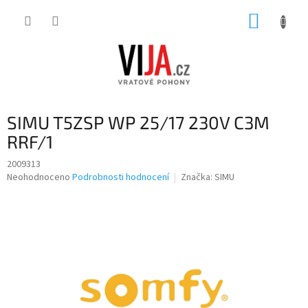
Přejít
NÁKUP
na
obsah
KOŠÍK
SIMU T5ZSP WP 25/17 230V C3M
RRF/1
2009313
Průměrné
Neohodnoceno
Podrobnosti hodnocení
Značka:
SIMU
hodnocení
produktu
je
0,0
z
5
hvězdiček.