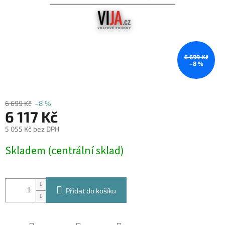
6 699 Kč
–8 %
6 699 Kč
–8 %
6 117 Kč
5 055 Kč bez DPH
Měrná
Skladem (centrální sklad)
cena:
Přidat do košíku