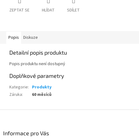
ZEPTAT SE
HLÍDAT
SDÍLET
Popis
Diskuze
Detailní popis produktu
Popis produktu není dostupný
Doplňkové parametry
Kategorie
:
Produkty
Záruka
:
60 měsíců
Z
á
p
a
Informace pro Vás