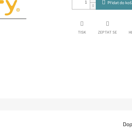
Přidat do koš
TISK
ZEPTAT SE
H
Dop