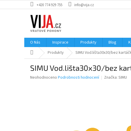
Přejít
+420 774 929 755
info@vija.cz
na
obsah
O Nás
Inspirace
Produkty
Blog
K
Domů
Produkty
SIMU Vod.lišta30x30/bez kartáč
SIMU Vod.lišta30x30/bez kar
Průměrné
Neohodnoceno
Podrobnosti hodnocení
Značka:
SIMU
hodnocení
produktu
je
0,0
z
5
hvězdiček.