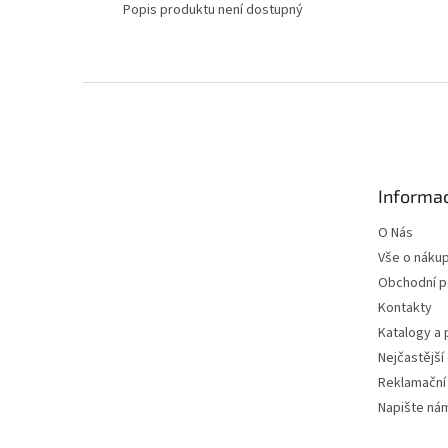
Popis produktu není dostupný
Z
á
p
a
t
Informac
í
O Nás
Vše o náku
Obchodní 
Kontakty
Katalogy a
Nejčastější
Reklamační
Napište ná