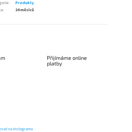
gorie
:
Produkty
ka
:
24 měsíců
am
Přijímáme online
platby
ovat na Instagramu