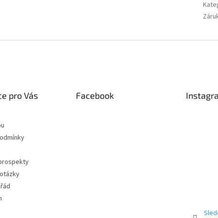
Kate
Záru
e pro Vás
Facebook
Instagr
pu
podmínky
 prospekty
 otázky
 řád
m
Sled