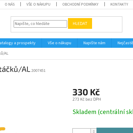
O NÁS
VŠE O NÁKUPU
OBCHODNÍ PODMÍNKY
KONTAKTY
HLEDAT
atalogy a prospekty
Vše o nákupu
Napište nám
Nejčastě
ků/AL
táčků/AL
2007451
330 Kč
273 Kč bez DPH
Měrná
Skladem (centrální sk
cena: