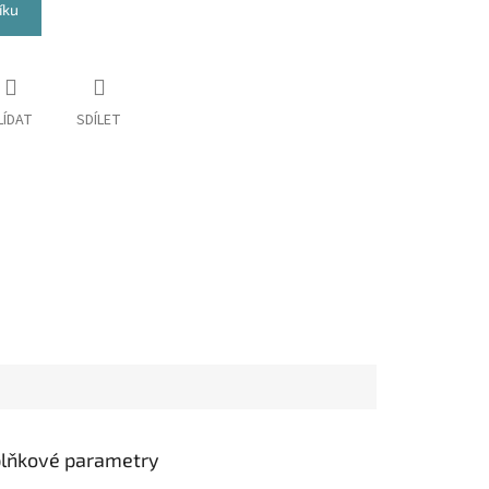
íku
LÍDAT
SDÍLET
lňkové parametry