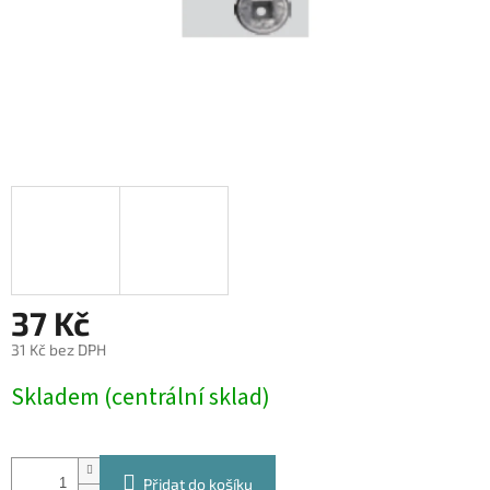
37 Kč
31 Kč bez DPH
Měrná
Skladem (centrální sklad)
cena:
Přidat do košíku