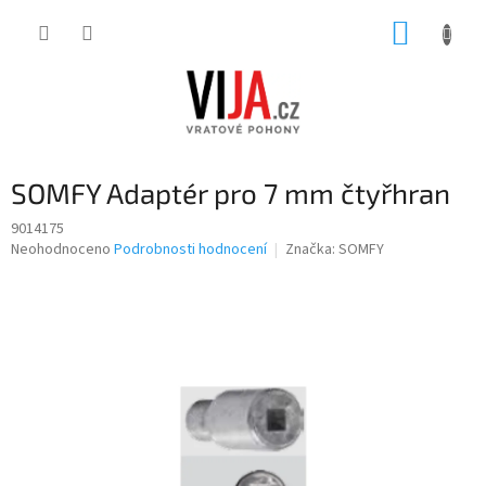
Přejít
NÁKUP
na
obsah
KOŠÍK
SOMFY Adaptér pro 7 mm čtyřhran
9014175
Průměrné
Neohodnoceno
Podrobnosti hodnocení
Značka:
SOMFY
hodnocení
produktu
je
0,0
z
5
hvězdiček.