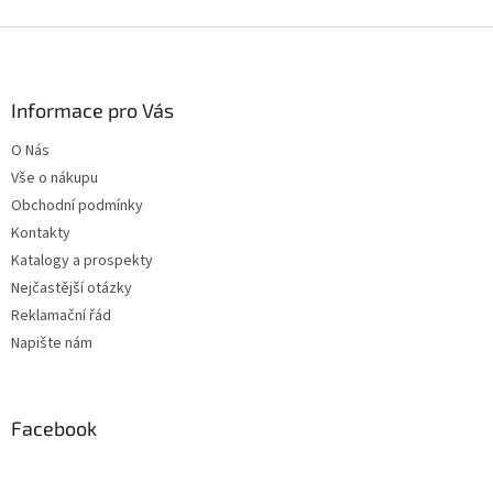
Z
á
p
a
Informace pro Vás
t
O Nás
í
Vše o nákupu
Obchodní podmínky
Kontakty
Katalogy a prospekty
Nejčastější otázky
Reklamační řád
Napište nám
Facebook