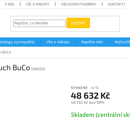
O NÁS
VŠE O NÁKUPU
OBCHODNÍ PODMÍNKY
KONTAKTY
HLEDAT
atalogy a prospekty
Vše o nákupu
Napište nám
Nejčastě
h BuCo
uch BuCo
1860255
51 142 Kč
–4 %
48 632 Kč
40 192 Kč bez DPH
Měrná
Skladem (centrální sk
cena: