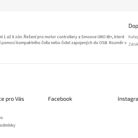
Dop
ní 1 až 8 zón. Řešení pro motor controllery a Smoove UNO IB+, které
Kate
ní pomocí kompaktního čidla nebo čidel zapojených do OSB. Rozměr v
Záru
e pro Vás
Facebook
Instagr
pu
podmínky