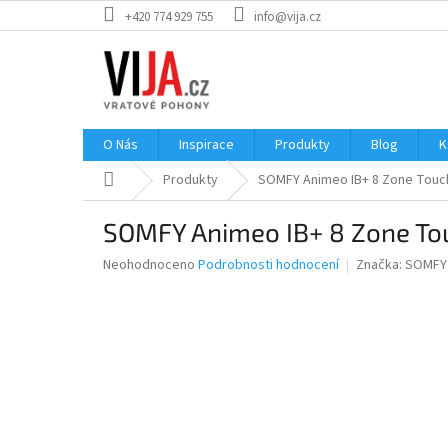
Přejít
+420 774 929 755
info@vija.cz
na
obsah
O Nás
Inspirace
Produkty
Blog
K
Domů
Produkty
SOMFY Animeo IB+ 8 Zone Touc
SOMFY Animeo IB+ 8 Zone To
Průměrné
Neohodnoceno
Podrobnosti hodnocení
Značka:
SOMFY
hodnocení
produktu
je
0,0
z
5
hvězdiček.