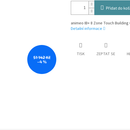
Přidat do koš
animeo IB+ 8 Zone Touch Building 
Detailní informace
TISK
ZEPTAT SE
H
51 142 Kč
–4 %