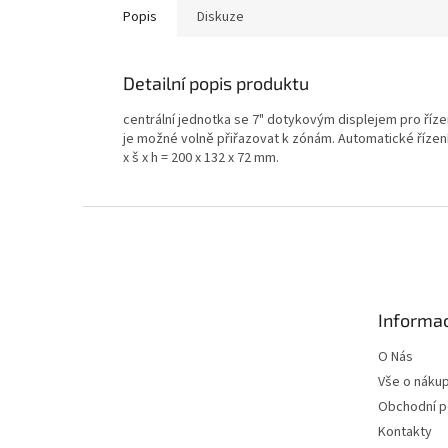
Popis
Diskuze
Detailní popis produktu
centrální jednotka se 7" dotykovým displejem pro říze
je možné volně přiřazovat k zónám. Automatické říze
x š x h = 200 x 132 x 72 mm.
Z
á
p
a
t
Informac
í
O Nás
Vše o náku
Obchodní 
Kontakty