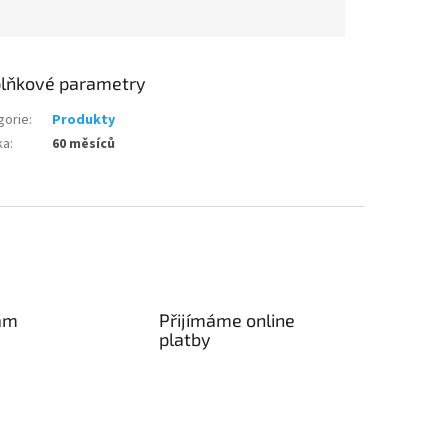
lňkové parametry
gorie
:
Produkty
ka
:
60 měsíců
am
Přijímáme online
platby