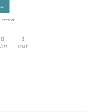
íku
Controller
LÍDAT
SDÍLET