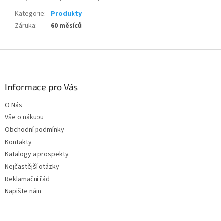
Kategorie
:
Produkty
Záruka
:
60 měsíců
Z
á
p
a
Informace pro Vás
t
O Nás
í
Vše o nákupu
Obchodní podmínky
Kontakty
Katalogy a prospekty
Nejčastější otázky
Reklamační řád
Napište nám