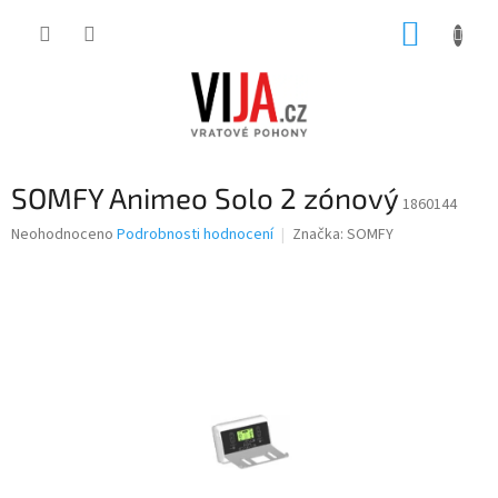
Přejít
NÁKUP
na
obsah
KOŠÍK
SOMFY Animeo Solo 2 zónový
1860144
Průměrné
Neohodnoceno
Podrobnosti hodnocení
Značka:
SOMFY
hodnocení
produktu
je
0,0
z
5
hvězdiček.