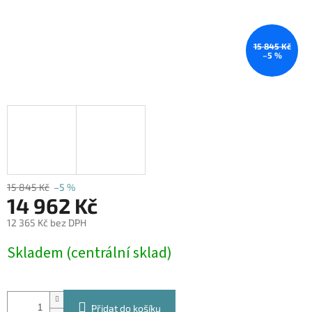
15 845 Kč
–5 %
15 845 Kč
–5 %
14 962 Kč
12 365 Kč bez DPH
Měrná
Skladem (centrální sklad)
cena:
Přidat do košíku