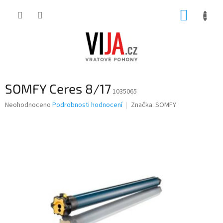
Přejít
NÁKUP
na
obsah
KOŠÍK
SOMFY Ceres 8/17
1035065
Průměrné
Neohodnoceno
Podrobnosti hodnocení
Značka:
SOMFY
hodnocení
produktu
je
0,0
z
5
hvězdiček.