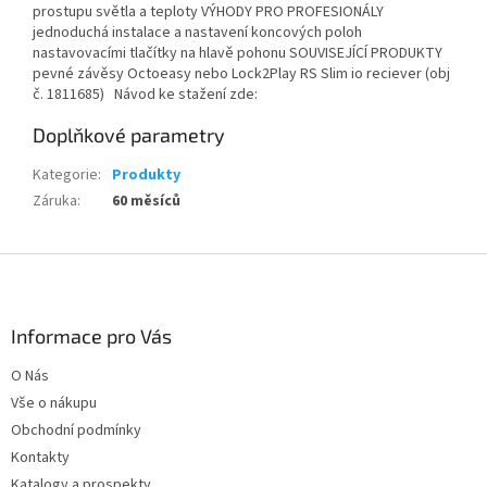
prostupu světla a teploty VÝHODY PRO PROFESIONÁLY
jednoduchá instalace a nastavení koncových poloh
nastavovacími tlačítky na hlavě pohonu SOUVISEJÍCÍ PRODUKTY
pevné závěsy Octoeasy nebo Lock2Play RS Slim io reciever (obj
č. 1811685) Návod ke stažení zde:
Doplňkové parametry
Kategorie
:
Produkty
Záruka
:
60 měsíců
Z
á
p
a
Informace pro Vás
t
O Nás
í
Vše o nákupu
Obchodní podmínky
Kontakty
Katalogy a prospekty