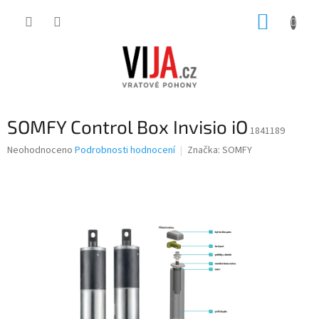
Přejít
NÁKUP
na
obsah
KOŠÍK
SOMFY Control Box Invisio iO
1841189
Průměrné
Neohodnoceno
Podrobnosti hodnocení
Značka:
SOMFY
hodnocení
produktu
je
0,0
z
5
hvězdiček.