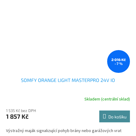
2 016 Kč
–7 %
SOMFY ORANGE LIGHT MASTERPRO 24V IO
Skladem (centrální sklad)
1 535 Kč bez DPH
1 857 Kč
Do košíku
Výstražný maják signalizující pohyb brány nebo garážových vrat