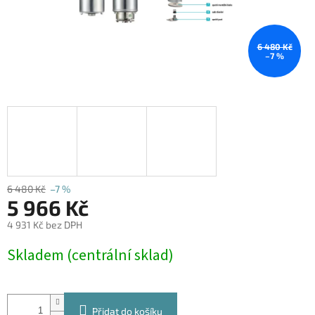
6 480 Kč
–7 %
6 480 Kč
–7 %
5 966 Kč
4 931 Kč bez DPH
Měrná
Skladem (centrální sklad)
cena:
Přidat do košíku