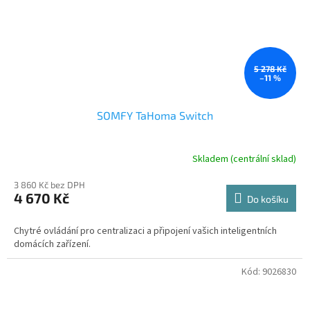
5 278 Kč
–11 %
SOMFY TaHoma Switch
Skladem (centrální sklad)
3 860 Kč bez DPH
4 670 Kč
Do košíku
Chytré ovládání pro centralizaci a připojení vašich inteligentních
domácích zařízení.
Kód:
9026830