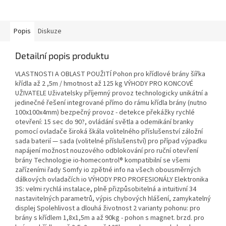
Popis
Diskuze
Detailní popis produktu
VLASTNOSTI A OBLAST POUŽITÍ Pohon pro křídlové brány šířka
křídla až 2 ,5m / hmotnost až 125 kg VÝHODY PRO KONCOVÉ
UŽIVATELE Uživatelsky příjemný provoz technologicky unikátní a
jedinečné řešení integrované přímo do rámu křídla brány (nutno
100x100x4mm) bezpečný provoz - detekce překážky rychlé
otevření: 15 sec do 90?, ovládání světla a odemikání branky
pomocí ovladače široká škála volitelného příslušenství záložní
sada baterií — sada (volitelné příslušenství) pro případ výpadku
napájení možnost nouzového odblokování pro ruční otevření
brány Technologie io-homecontrol® kompatibilní se všemi
zařízeními řady Somfy io zpětné info na všech obousměrných
dálkových ovladačích io VÝHODY PRO PROFESIONÁLY Elektronika
3S: velmi rychlá instalace, plně přizpůsobitelná a intuitivní 34
nastavitelných parametrů, výpis chybových hlášení, zamykatelný
displej Spolehlivost a dlouhá životnost 2 varianty pohonu: pro
brány s křídlem 1,8x1,5m a až 90kg - pohon s magnet. brzd. pro