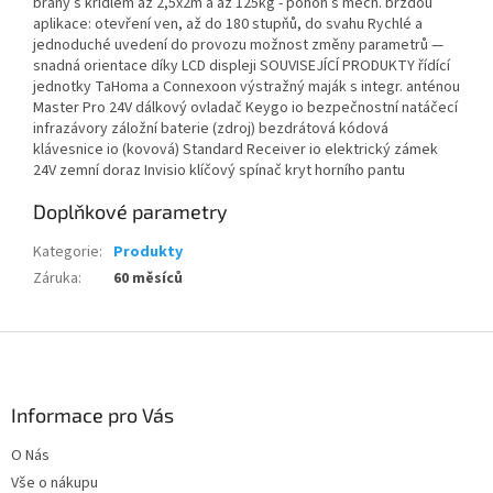
brány s křídlem až 2,5x2m a až 125kg - pohon s mech. brzdou
aplikace: otevření ven, až do 180 stupňů, do svahu Rychlé a
jednoduché uvedení do provozu možnost změny parametrů —
snadná orientace díky LCD displeji SOUVISEJÍCÍ PRODUKTY řídící
jednotky TaHoma a Connexoon výstražný maják s integr. anténou
Master Pro 24V dálkový ovladač Keygo io bezpečnostní natáčecí
infrazávory záložní baterie (zdroj) bezdrátová kódová
klávesnice io (kovová) Standard Receiver io elektrický zámek
24V zemní doraz Invisio klíčový spínač kryt horního pantu
Doplňkové parametry
Kategorie
:
Produkty
Záruka
:
60 měsíců
Z
á
p
a
Informace pro Vás
t
O Nás
í
Vše o nákupu