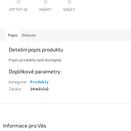
ZEPTAT SE
HLÍDAT
SDÍLET
Popis
Diskuze
Detailní popis produktu
Popis produktu není dostupný
Doplňkové parametry
Kategorie
:
Produkty
Záruka
:
24 měsíců
Z
á
p
a
Informace pro Vás