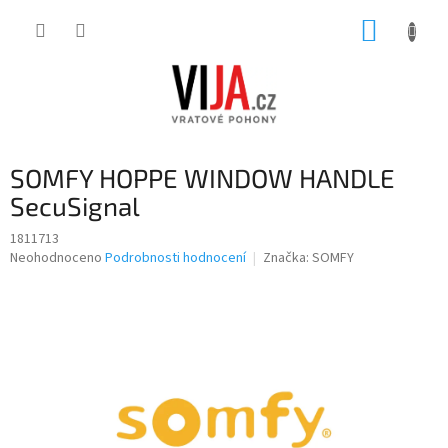
Přejít
NÁKUP
na
obsah
KOŠÍK
SOMFY HOPPE WINDOW HANDLE
SecuSignal
1811713
Průměrné
Neohodnoceno
Podrobnosti hodnocení
Značka:
SOMFY
hodnocení
produktu
je
0,0
z
5
hvězdiček.