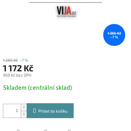
1 265 Kč
–7 %
1 265 Kč
–7 %
1 172 Kč
969 Kč bez DPH
Měrná
Skladem (centrální sklad)
cena:
Přidat do košíku