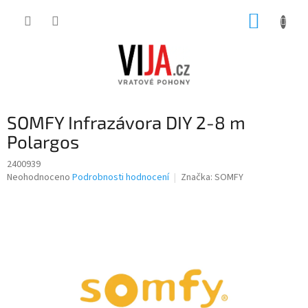
Přejít
NÁKUP
na
obsah
KOŠÍK
SOMFY Infrazávora DIY 2-8 m
Polargos
2400939
Průměrné
Neohodnoceno
Podrobnosti hodnocení
Značka:
SOMFY
hodnocení
produktu
je
0,0
z
5
hvězdiček.