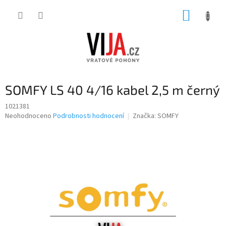
Přejít
NÁKUP
na
obsah
KOŠÍK
SOMFY LS 40 4/16 kabel 2,5 m černý
1021381
Průměrné
Neohodnoceno
Podrobnosti hodnocení
Značka:
SOMFY
hodnocení
produktu
je
0,0
z
5
hvězdiček.