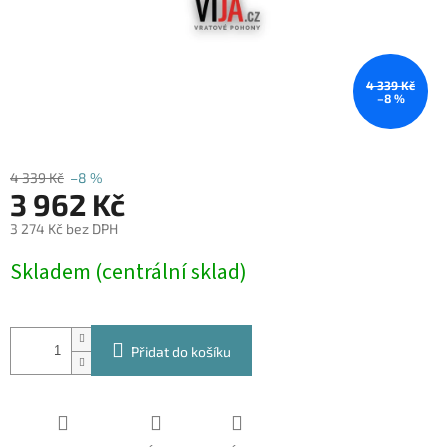
4 339 Kč
–8 %
4 339 Kč
–8 %
3 962 Kč
3 274 Kč bez DPH
Měrná
Skladem (centrální sklad)
cena:
Přidat do košíku