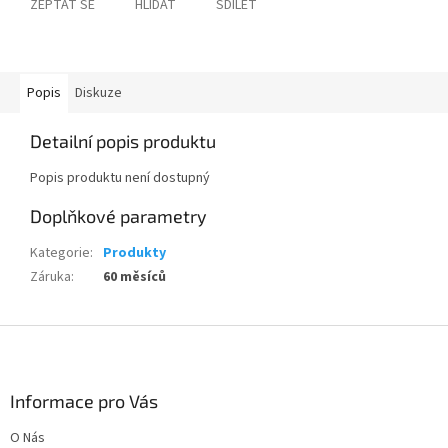
ZEPTAT SE
HLÍDAT
SDÍLET
Popis
Diskuze
Detailní popis produktu
Popis produktu není dostupný
Doplňkové parametry
Kategorie
:
Produkty
Záruka
:
60 měsíců
Z
á
p
a
Informace pro Vás
t
O Nás
í