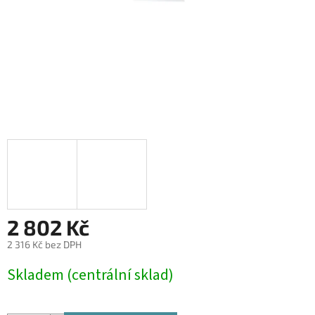
2 802 Kč
2 316 Kč bez DPH
Měrná
Skladem (centrální sklad)
cena: