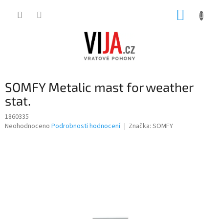
Přejít
NÁKUP
na
obsah
KOŠÍK
SOMFY Metalic mast for weather
stat.
1860335
Průměrné
Neohodnoceno
Podrobnosti hodnocení
Značka:
SOMFY
hodnocení
produktu
je
0,0
z
5
hvězdiček.