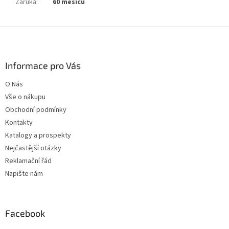
Záruka
:
60 měsíců
Z
á
p
a
Informace pro Vás
t
O Nás
í
Vše o nákupu
Obchodní podmínky
Kontakty
Katalogy a prospekty
Nejčastější otázky
Reklamační řád
Napište nám
Facebook