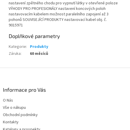
nastavení zpětného chodu pro vypnutí látky v otevřené poloze
VÝHODY PRO PROFESIONÁLY nastavení koncových poloh
nastavovacím kabelem možnost paralelního zapojení až 3
pohonů SOUVISEJÍCÍ PRODUKTY nastavovací kabel obj. č.
9015971
Doplňkové parametry
Kategorie
:
Produkty
Záruka
:
60 měsíců
Z
á
p
a
Informace pro Vás
t
O Nás
í
Vše o nákupu
Obchodní podmínky
Kontakty
Katalogy a prospekty