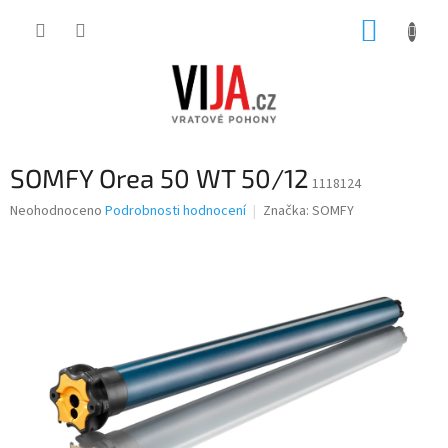
Přejít
NÁKUP
na
obsah
KOŠÍK
SOMFY Orea 50 WT 50/12
1118124
Průměrné
Neohodnoceno
Podrobnosti hodnocení
Značka:
SOMFY
hodnocení
produktu
je
0,0
z
5
hvězdiček.