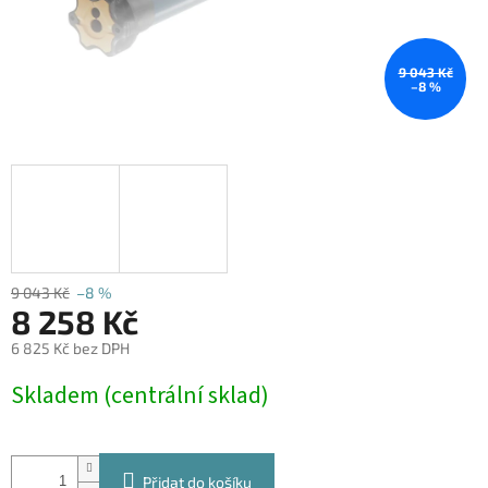
9 043 Kč
–8 %
9 043 Kč
–8 %
8 258 Kč
6 825 Kč bez DPH
Měrná
Skladem (centrální sklad)
cena:
Přidat do košíku