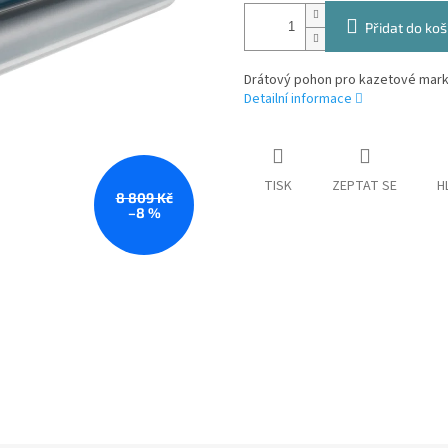
Přidat do koš
Drátový pohon pro kazetové mark
Detailní informace
TISK
ZEPTAT SE
H
8 809 Kč
–8 %