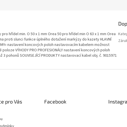
Dop
o hřídel min. O 50 x 1 mm Orea 50 pro hřídel min O 63 x 1 mm Orea
Kate
roti slunci funkce úplného dotažení markýzy do kazety HLAVNÍ
Záru
MY» nastavení koncových poloh nastavovacím kabelem možnost
ené poloze VÝHODY PRO PROFESIONÁLY nastavení koncových poloh
ž 3 pohonů SOUVISEJÍCÍ PRODUKTY nastavovací kabel obj. č. 9015971
e pro Vás
Facebook
Instagr
pu
podmínky