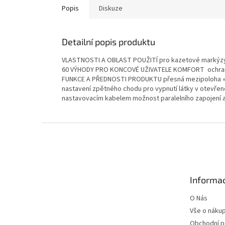
Popis
Diskuze
Detailní popis produktu
VLASTNOSTI A OBLAST POUŽITÍ pro kazetové markýzy pr
60 VÝHODY PRO KONCOVÉ UŽIVATELE KOMFORT ochrana p
FUNKCE A PŘEDNOSTI PRODUKTU přesná mezipoloha «
nastavení zpětného chodu pro vypnutí látky v otevř
nastavovacím kabelem možnost paralelního zapojení a
Z
á
p
a
t
Informac
í
O Nás
Vše o náku
Obchodní 