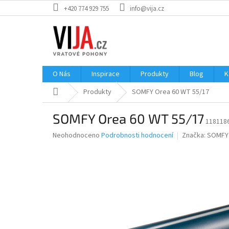
Přejít
+420 774 929 755
info@vija.cz
na
obsah
O Nás
Inspirace
Produkty
Blog
K
Domů
Produkty
SOMFY Orea 60 WT 55/17
SOMFY Orea 60 WT 55/17
118118
Průměrné
Neohodnoceno
Podrobnosti hodnocení
Značka:
SOMFY
hodnocení
produktu
je
0,0
z
5
hvězdiček.