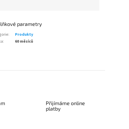
lňkové parametry
gorie
:
Produkty
ka
:
60 měsíců
am
Přijímáme online
platby