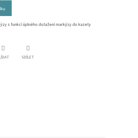
íku
ýzy s funkcí úplného dotažení markýzy do kazety
LÍDAT
SDÍLET