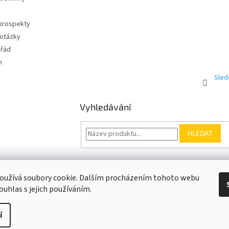
 prospekty
 otázky
 řád
m
Sled
Vyhledávání
HLEDAT
Somfy.cz
Kontakt
oužívá soubory cookie. Dalším procházením tohoto webu
ouhlas s jejich používáním.
í