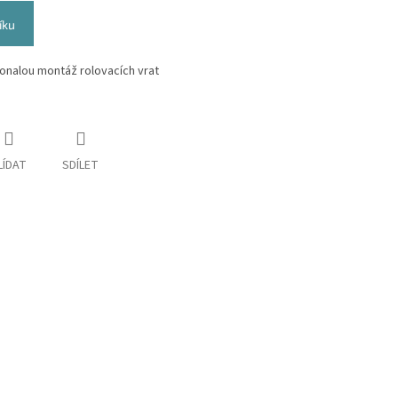
íku
onalou montáž rolovacích vrat
LÍDAT
SDÍLET