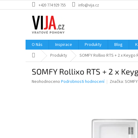
Přejít
+420 774 929 755
info@vija.cz
na
obsah
O Nás
Inspirace
Produkty
Blog
K
Domů
Produkty
SOMFY Rollixo RTS + 2 x Keygo 
SOMFY Rollixo RTS + 2 x Key
Průměrné
Neohodnoceno
Podrobnosti hodnocení
Značka:
SOMFY
hodnocení
produktu
je
0,0
z
5
hvězdiček.