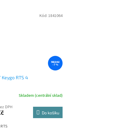
Kód:
1841064
983 Kč
–7 %
 Keygo RTS 4
Skladem (centrální sklad)
bez DPH
Kč
Do košíku
4 RTS