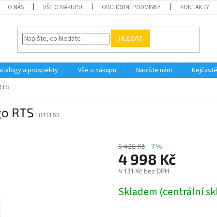
O NÁS
VŠE O NÁKUPU
OBCHODNÍ PODMÍNKY
KONTAKTY
HLEDAT
atalogy a prospekty
Vše o nákupu
Napište nám
Nejčastě
RTS
go RTS
1841163
5 428 Kč
–7 %
4 998 Kč
4 131 Kč bez DPH
Měrná
Skladem (centrální sk
cena: