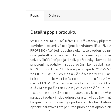
Popis
Diskuze
Detailní popis produktu
VÝHODY PRO KONCOVÉ UŽIVATELE Uživatelsky příjemný p
osvětlení - bateriově napájená bezdrátová lišta, život
PROFESIONÁLY Jednoduché a okamžité uvedení do prov
řídicí jednotkou a nárazovou lištou - okamžitě provoz
Univerzální řešení pro jakékoliv požadavky - kompatibi
připojenými, optickými i odporovými - kompatibilní 
R T S R o l i x o R T S N apá j e cí napě tí : 23 0 V - 5 0 H
t o r u : 75 0 W - 230 V V e s t a v ě n é o s v ě t l en í : - 
i c k á ha v a r ij n í s t o p i n f r a z á v o r a V 
o n t a kt N . O . O o m o c n é v ý s t up y: i nd i k á t o r 
a j á k M a x. po č e t dá l k o v ý ch o v l ada č ů : 3 2 3 
+ 60 ? C T e s t o v á n o na : 3650 0 c y k l ů o t e v
nárazová optická nebo odporová lišta - výstražný majá
bezpečnostní infrazávory - pádová brzda - bezdrátová
opticke narazove liste je nutne priobjednat opticke cl