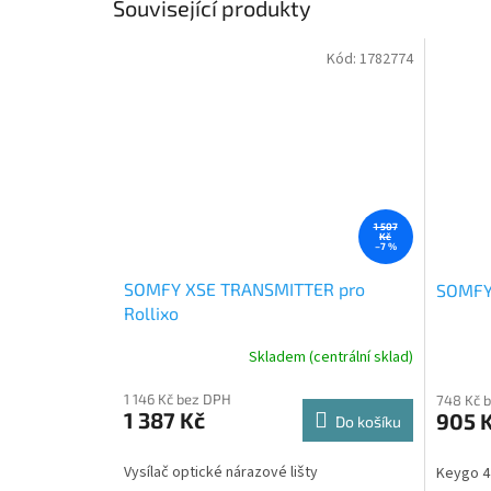
Související produkty
Kód:
1782774
1 507
Kč
–7 %
SOMFY XSE TRANSMITTER pro
SOMFY
Rollixo
Skladem (centrální sklad)
1 146 Kč bez DPH
748 Kč 
1 387 Kč
905 
Do košíku
Vysílač optické nárazové lišty
Keygo 