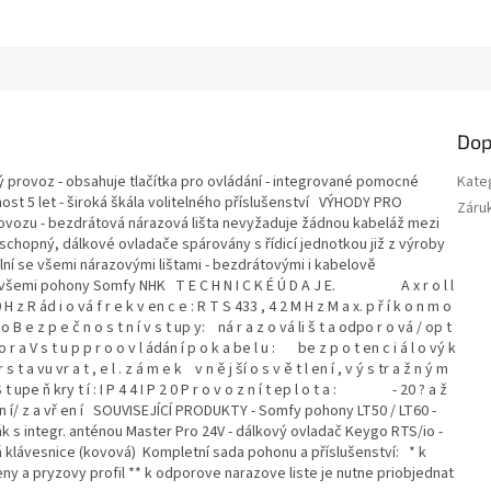
Dop
rovoz - obsahuje tlačítka pro ovládání - integrované pomocné
Kate
nost 5 let - široká škála volitelného příslušenství VÝHODY PRO
Záru
ozu - bezdrátová nárazová lišta nevyžaduje žádnou kabeláž mezi
uschopný, dálkové ovladače spárovány s řídicí jednotkou již z výroby
lní se všemi nárazovými lištami - bezdrátovými i kabelově
se všemi pohony Somfy NHK T E C H N I C K É Ú D A J E. A x r o l l
 z R ád i o vá f r e k v en c e : R T S 433 , 4 2 M H z M a x. p ř í k o n m o
an o B e z p e č n o s t n í v s t up y: ná r a z o vá li š t a odpo r o vá / op t
s t u p p r o o v l ádán í p o k a be l u : be z p o t en c i á l o vý k
s t a vu vr a t , e l . z á m e k v n ě j ší o s v ě t l en í , v ý s tr a ž n ý m
2 S t upe ň kry t í : I P 4 4 I P 2 0 P r o v o z n í t ep l o t a : - 20 ? a ž
ř en í/ z a vř en í SOUVISEJÍCÍ PRODUKTY - Somfy pohony LT50 / LT60 -
k s integr. anténou Master Pro 24V - dálkový ovladač Keygo RTS/io -
 klávesnice (kovová) Kompletní sada pohonu a příslušenství: * k
eny a pryzovy profil ** k odporove narazove liste je nutne priobjednat