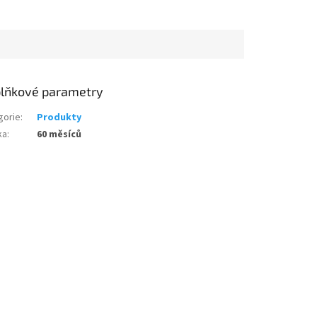
lňkové parametry
gorie
:
Produkty
ka
:
60 měsíců