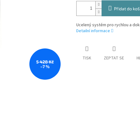
Přidat do koš
Ucelený systém pro rychlou a dok
Detailní informace
TISK
ZEPTAT SE
H
5 428 Kč
–7 %