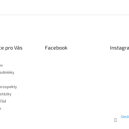
E
e pro Vás
Facebook
Instagr
pu
podmínky
 prospekty
 otázky
 řád
m
Sled