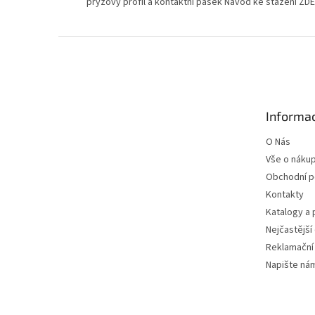
pryzovy profil a kontaktni pasek Navod ke stazeni ZD
Z
á
p
a
t
Informac
í
O Nás
Vše o náku
Obchodní 
Kontakty
Katalogy a
Nejčastější
Reklamační
Napište ná