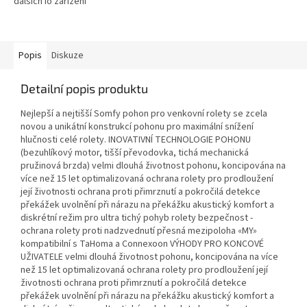
dalších io zařízení
Popis
Diskuze
Detailní popis produktu
Nejlepší a nejtišší Somfy pohon pro venkovní rolety se zcela
novou a unikátní konstrukcí pohonu pro maximální snížení
hlučnosti celé rolety. INOVATIVNÍ TECHNOLOGIE POHONU
(bezuhlíkový motor, tišší převodovka, tichá mechanická
pružinová brzda) velmi dlouhá životnost pohonu, koncipována na
více než 15 let optimalizovaná ochrana rolety pro prodloužení
její životnosti ochrana proti přimrznutí a pokročilá detekce
překážek uvolnění při nárazu na překážku akustický komfort a
diskrétní režim pro ultra tichý pohyb rolety bezpečnost -
ochrana rolety proti nadzvednutí přesná mezipoloha «MY»
kompatibilní s TaHoma a Connexoon VÝHODY PRO KONCOVÉ
UŽIVATELE velmi dlouhá životnost pohonu, koncipována na více
než 15 let optimalizovaná ochrana rolety pro prodloužení její
životnosti ochrana proti přimrznutí a pokročilá detekce
překážek uvolnění při nárazu na překážku akustický komfort a