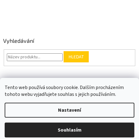
Vyhledávání
HLEDAT
Somfy.cz
Kontakt
Tento web používá soubory cookie. Dalším procházením
tohoto webu vyjadřujete souhlas s jejich používáním.
Nastavení
Vytvořil Shoptet
Souhlasím
Copyright 2026
VIJA.cz
. Všechna práva vyhrazena.