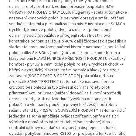
diskrétní režim pro ultra tichý pohyb rolety bezpečnost -
ochrana rolety proti nadzvednutí přesná mezipoloha «MY»
VÝHODY PRO PROFESIONÁLY 100% Plug&Play - zcela automatické
nastavení koncových poloh (s pevnými dorazy) a směru otáčení
snadné nastavení a personalizace na místě instalace se Set&Go
(rychlost, koncové polohy) dvojitá izolace – pohon nemá
ochranný vodič (dvoužilové připojení) robustnost - nová
konstrukce pohonu zajišťuje o 40% delší životnost diagnostika a
sledovatelnost - možnost načtení historie nastavení a používání
pohonu díky Set&Go výměnný přívodní kabel s konektorem u
hlavy pohonu HLAVNÍ FUNKCE A PŘEDNOSTI PRODUKTU akustický
komfort - plynulý a velmi tichý pohyb rolety 2 rychlosti chodu ->
běžný a extra tichý diskrétní režim pomalý a hladký rozjezd a
zastavení (SOFT START & SOFT STOP) pokročilá detekce
překážek SMART PROTECT (automatické nastavení prahu
citlivosti bez ohledu na typ závěsu) ochrana rolety proti
přimrznutí Act For Green (snížení dopadů na životní prostředí)
ochrana rolety proti nadzvednutí (zvýšená ochrana proti
pokusům o vloupání s použitím pevných závěsů) spotřeba v
režimu Stand by < 0,5 W SOUVISEJÍCÍ PRODUKTY TaHoma - řídicí
jednotka TaHoma umožňuje ovládat zařízení Somfy a dalších
výrobců v domě přes internet (tablet/smartphone) Nina -
centrální dálkový ovladač s dotykovým displejem a s funkcí
ovládání pohybem Smoove RS100 io - pro použití funkce tichého