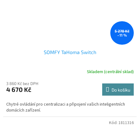
5 278 Kč
–11 %
SOMFY TaHoma Switch
Skladem (centrální sklad)
3 860 Kč bez DPH
4 670 Kč
Do košíku
Chytré ovládání pro centralizaci a připojení vašich inteligentních
domácích zařízení.
Kód:
1811316