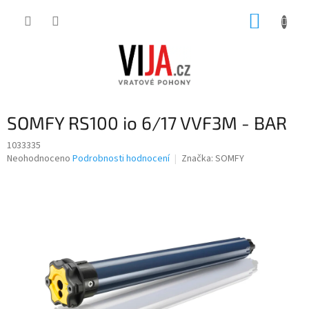
Přejít
NÁKUP
na
obsah
KOŠÍK
SOMFY RS100 io 6/17 VVF3M - BAR
1033335
Průměrné
Neohodnoceno
Podrobnosti hodnocení
Značka:
SOMFY
hodnocení
produktu
je
0,0
z
5
hvězdiček.