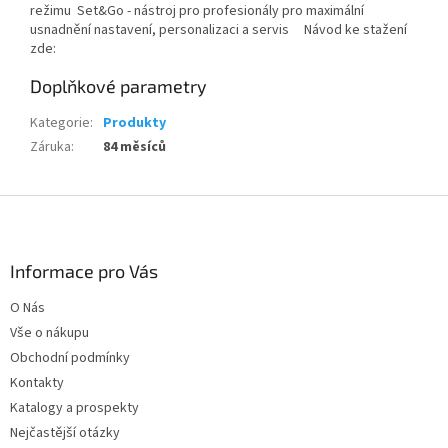
režimu Set&Go - nástroj pro profesionály pro maximální
usnadnění nastavení, personalizaci a servis Návod ke stažení
zde:
Doplňkové parametry
Kategorie
:
Produkty
Záruka
:
84 měsíců
Z
á
p
a
Informace pro Vás
t
O Nás
í
Vše o nákupu
Obchodní podmínky
Kontakty
Katalogy a prospekty
Nejčastější otázky