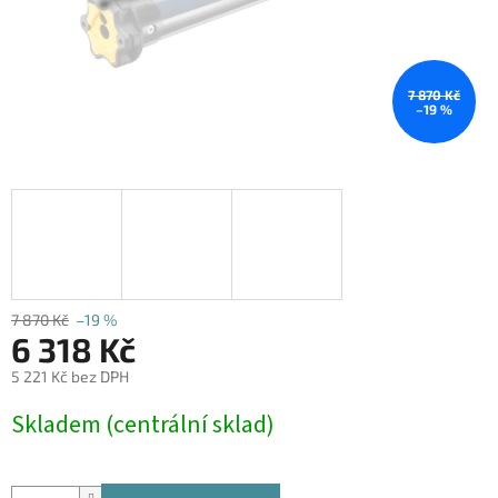
7 870 Kč
–19 %
7 870 Kč
–19 %
6 318 Kč
5 221 Kč bez DPH
Měrná
Skladem (centrální sklad)
cena: