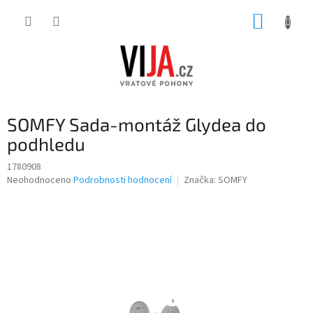
Přejít
NÁKUP
na
obsah
KOŠÍK
SOMFY Sada-montáž Glydea do
podhledu
1780908
Průměrné
Neohodnoceno
Podrobnosti hodnocení
Značka:
SOMFY
hodnocení
produktu
je
0,0
z
5
hvězdiček.