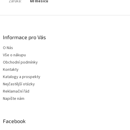
Záruka
:
60 měsíců
Z
á
p
a
Informace pro Vás
t
O Nás
í
Vše o nákupu
Obchodní podmínky
Kontakty
Katalogy a prospekty
Nejčastější otázky
Reklamační řád
Napište nám
Facebook