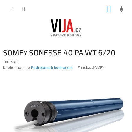
Přejít
NÁKUP
na
obsah
KOŠÍK
SOMFY SONESSE 40 PA WT 6/20
1001549
Průměrné
Neohodnoceno
Podrobnosti hodnocení
Značka:
SOMFY
hodnocení
produktu
je
0,0
z
5
hvězdiček.