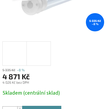
5 335 Kč
–8 %
5 335 Kč
–8 %
4 871 Kč
4 026 Kč bez DPH
Měrná
Skladem (centrální sklad)
cena: