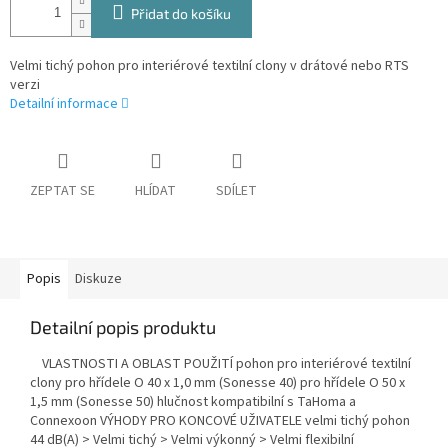
Přidat do košíku
Velmi tichý pohon pro interiérové textilní clony v drátové nebo RTS
verzi
Detailní informace
ZEPTAT SE
HLÍDAT
SDÍLET
Popis
Diskuze
Detailní popis produktu
VLASTNOSTI A OBLAST POUŽITÍ pohon pro interiérové textilní
clony pro hřídele O 40 x 1,0 mm (Sonesse 40) pro hřídele O 50 x
1,5 mm (Sonesse 50) hlučnost kompatibilní s TaHoma a
Connexoon VÝHODY PRO KONCOVÉ UŽIVATELE velmi tichý pohon
44 dB(A) > Velmi tichý > Velmi výkonný > Velmi flexibilní