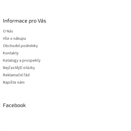
Z
á
p
a
Informace pro Vás
t
O Nás
í
Vše o nákupu
Obchodní podmínky
Kontakty
Katalogy a prospekty
Nejčastější otázky
Reklamační řád
Napište nám
Facebook