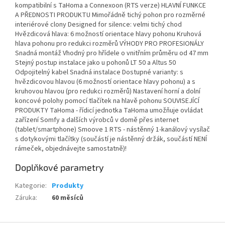
kompatibilní s TaHoma a Connexoon (RTS verze) HLAVNÍ FUNKCE
A PŘEDNOSTI PRODUKTU Mimořádně tichý pohon pro rozměrné
interiérové clony Designed for silence: velmi tichý chod
Hvězdicová hlava: 6 možností orientace hlavy pohonu Kruhová
hlava pohonu pro redukci rozměrů VÝHODY PRO PROFESIONÁLY
Snadná montáž Vhodný pro hřídele o vnitřním průměru od 47 mm
Stejný postup instalace jako u pohonů LT 50 a Altus 50
Odpojitelný kabel Snadná instalace Dostupné varianty: s
hvězdicovou hlavou (6 možností orientace hlavy pohonu) a s
kruhovou hlavou (pro redukci rozměrů) Nastavení horní a dolní
koncové polohy pomocí tlačítek na hlavě pohonu SOUVISEJÍCÍ
PRODUKTY TaHoma - řídicí jednotka TaHoma umožňuje ovládat
zařízení Somfy a dalších výrobců v domě přes internet
(tablet/smartphone) Smoove 1 RTS - nástěnný 1-kanálový vysílač
s dotykovými tlačítky (součástí je nástěnný držák, součástí NENÍ
rámeček, objednávejte samostatně)!
Doplňkové parametry
Kategorie
:
Produkty
Záruka
:
60 měsíců