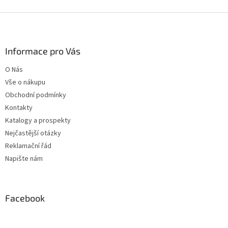
Z
á
p
a
Informace pro Vás
t
O Nás
í
Vše o nákupu
Obchodní podmínky
Kontakty
Katalogy a prospekty
Nejčastější otázky
Reklamační řád
Napište nám
Facebook