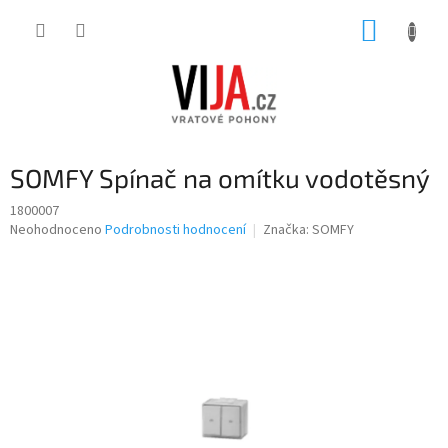
Přejít
NÁKUP
na
obsah
KOŠÍK
SOMFY Spínač na omítku vodotěsný
1800007
Průměrné
Neohodnoceno
Podrobnosti hodnocení
Značka:
SOMFY
hodnocení
produktu
je
0,0
z
5
hvězdiček.