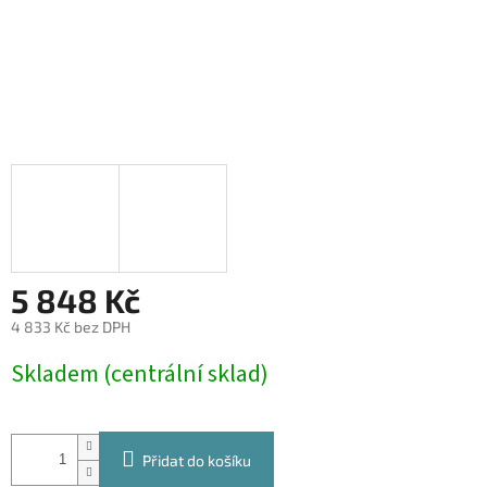
5 848 Kč
4 833 Kč bez DPH
Měrná
Skladem (centrální sklad)
cena:
Přidat do košíku