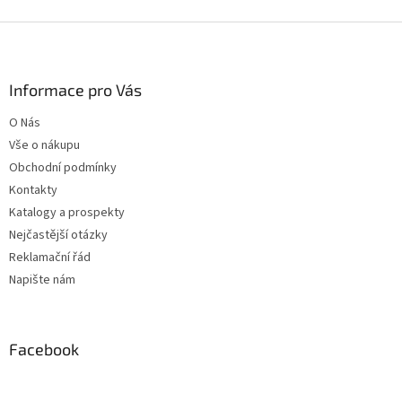
Z
á
p
a
Informace pro Vás
t
O Nás
í
Vše o nákupu
Obchodní podmínky
Kontakty
Katalogy a prospekty
Nejčastější otázky
Reklamační řád
Napište nám
Facebook