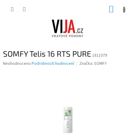
Přejít
NÁKUP
na
obsah
KOŠÍK
SOMFY Telis 16 RTS PURE
1811079
Průměrné
Neohodnoceno
Podrobnosti hodnocení
Značka:
SOMFY
hodnocení
produktu
je
0,0
z
5
hvězdiček.