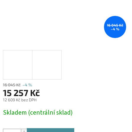
16 045 Kč
–4 %
16 045 Kč
–4 %
15 257 Kč
12 609 Kč bez DPH
Měrná
Skladem (centrální sklad)
cena: