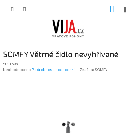
Přejít
NÁKUP
na
obsah
KOŠÍK
SOMFY Větrné čidlo nevyhřívané
9001608
Průměrné
Neohodnoceno
Podrobnosti hodnocení
Značka:
SOMFY
hodnocení
produktu
je
0,0
z
5
hvězdiček.