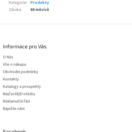
Kategorie
:
Produkty
Záruka
:
60 měsíců
Z
á
p
a
Informace pro Vás
t
O Nás
í
Vše o nákupu
Obchodní podmínky
Kontakty
Katalogy a prospekty
Nejčastější otázky
Reklamační řád
Napište nám
Facebook