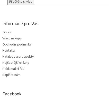
Přečtěte si více
Z
á
p
a
Informace pro Vás
t
O Nás
í
Vše o nákupu
Obchodní podmínky
Kontakty
Katalogy a prospekty
Nejčastější otázky
Reklamační řád
Napište nám
Facebook