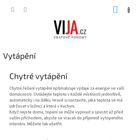
Přejít
NÁKUP
na
obsah
KOŠÍK
Vytápění
Chytré vytápění
Chytré řešení vytápění optimalizuje výdaje za energie ve vaší
domácnosti. Ovládejte teplotu v každé místnosti jednotlivě,
automaticky i na dálku. Hravě si nastavíte, jaká teplota se má
udržovat v ložnici a která v kuchyni.
Když nejste doma, topení se může vypnout a spustit až před
vaším příchodem, abyste se vraceli do příjemně vytopeného
interiéru. Můžete tak ušetřit.