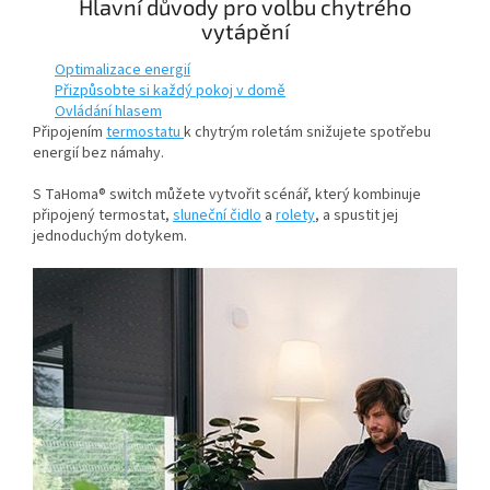
Hlavní důvody pro volbu chytrého
vytápění
Optimalizace energií
Přizpůsobte si každý pokoj v domě
Ovládání hlasem
Připojením
termostatu
k chytrým roletám snižujete spotřebu
energií bez námahy.
S TaHoma® switch můžete vytvořit scénář, který kombinuje
připojený termostat,
sluneční čidlo
a
rolety
, a spustit jej
jednoduchým dotykem.