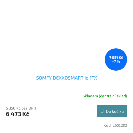
7 031 Kč
–7 %
SOMFY DEXXOSMART io 1TX
Skladem (centrální sklad)
5 350 Kč bez DPH
Do košíku
6 473 Kč
Kód:
2601282