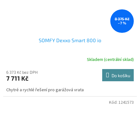
8 375 Kč
–7 %
SOMFY Dexxo Smart 800 io
Skladem (centrální sklad)
6 373 Kč bez DPH
Do košíku
7 711 Kč
Chytré a rychlé řešení pro garážová vrata
Kód:
1241573