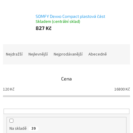
SOMFY Dexxo Compact plastová část
Skladem (centrální sklad)
827 Kč
Ř
a
Nejdražší
Nejlevnější
Nejprodávanější
Abecedně
z
e
n
Cena
í
p
120
Kč
16800
Kč
r
o
d
u
k
t
Na skladě
39
ů