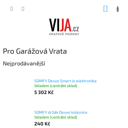
Přejít
NÁKUP
na
obsah
KOŠÍK
Pro Garážová Vrata
Nejprodávanější
SOMFY Dexxo Smart io elektronika
Skladem (centrální sklad)
5 302 Kč
SOMFY držák Dexxo kolejnice
Skladem (centrální sklad)
240 Kč