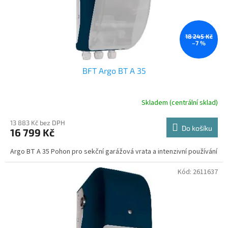
u
k
t
ů
18 245 Kč
–7 %
BFT Argo BT A 35
Skladem (centrální sklad)
13 883 Kč bez DPH
Do košíku
16 799 Kč
Argo BT A 35 Pohon pro sekční garážová vrata a intenzivní používání
Kód:
2611637