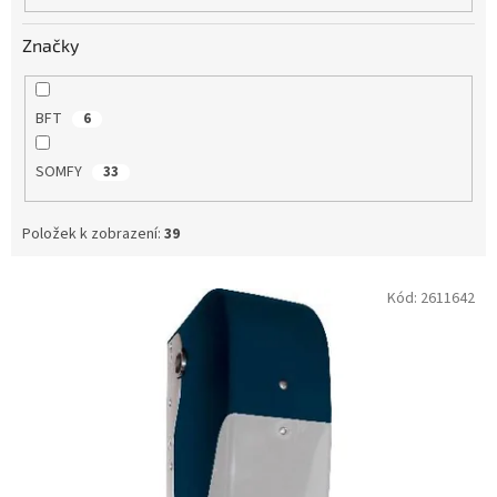
Značky
BFT
6
SOMFY
33
Položek k zobrazení:
39
V
Kód:
2611642
ý
p
i
s
p
r
o
d