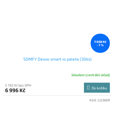
7 598 Kč
–7 %
SOMFY Dexxo smart io paleta (30ks)
Skladem (centrální sklad)
5 782 Kč bez DPH
Do košíku
6 996 Kč
Kód:
1216609