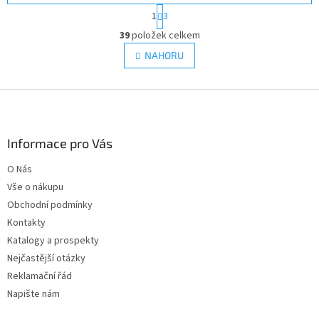
S
1
3
t
O
r
39
položek celkem
v
á
l
NAHORU
n
á
k
d
o
v
Z
a
á
c
á
n
í
p
í
p
a
Informace pro Vás
r
t
v
O Nás
í
k
Vše o nákupu
y
v
Obchodní podmínky
ý
Kontakty
p
Katalogy a prospekty
i
s
Nejčastější otázky
u
Reklamační řád
Napište nám