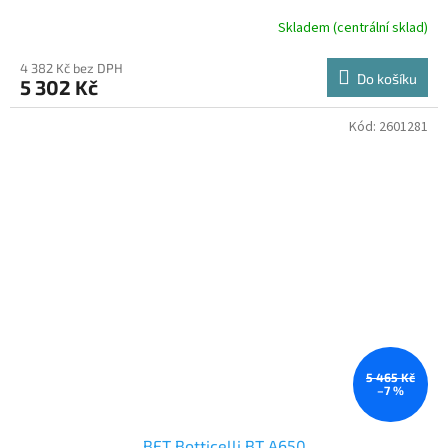
Skladem (centrální sklad)
4 382 Kč bez DPH
Do košíku
5 302 Kč
Kód:
2601281
5 465 Kč
–7 %
BFT Botticelli BT A650