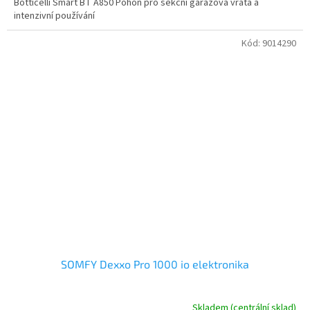
Botticelli Smart BT A850 Pohon pro sekční garážová vrata a
intenzivní používání
Kód:
9014290
SOMFY Dexxo Pro 1000 io elektronika
Skladem (centrální sklad)