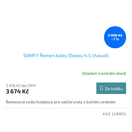
3 990 Kč
–7 %
SOMFY Řemen.kolej/Dexxo/4.5/dvoudíl
Skladem (centrální sklad)
3 036 Kč bez DPH
Do košíku
3 674 Kč
Řemenová vodicí kolejnice pro sekční vrata s bočním vedením
Kód:
1240831