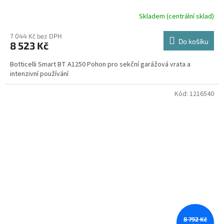
Skladem (centrální sklad)
7 044 Kč bez DPH
Do košíku
8 523 Kč
Botticelli Smart BT A1250 Pohon pro sekční garážová vrata a
intenzivní používání
Kód:
1216540
8 792 Kč