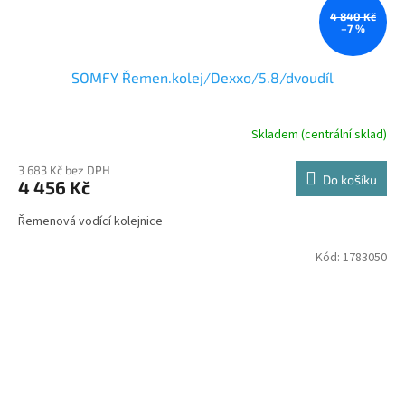
4 840 Kč
–7 %
SOMFY Řemen.kolej/Dexxo/5.8/dvoudíl
Skladem (centrální sklad)
3 683 Kč bez DPH
Do košíku
4 456 Kč
Řemenová vodící kolejnice
Kód:
1783050