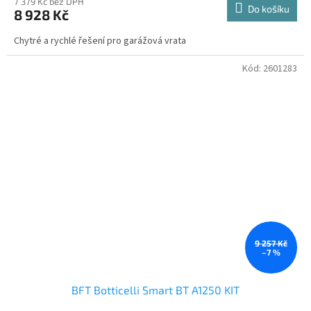
7 379 Kč bez DPH
Do košíku
8 928 Kč
Chytré a rychlé řešení pro garážová vrata
Kód:
2601283
9 257 Kč
–7 %
BFT Botticelli Smart BT A1250 KIT